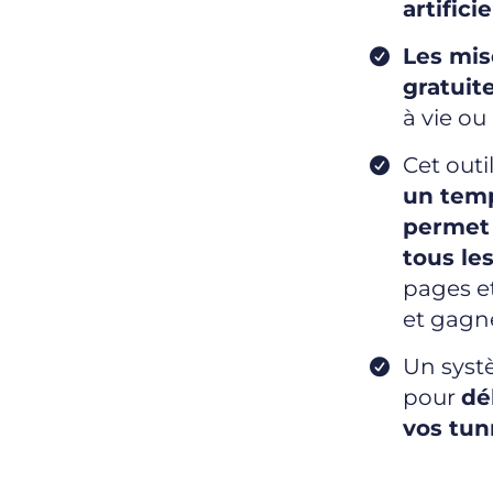
artificie
Les mise
gratuit
à vie o
Cet outi
un temp
permet 
tous le
pages et
et gagn
Un syst
pour
dé
vos tun