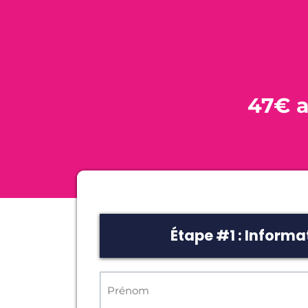
47€ a
Étape #1 : Informa