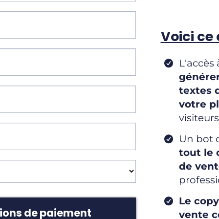
Voici ce 
L'accès
générer
textes 
votre p
visiteur
Un bot 
tout le
de ven
profess
Le copy
tions de paiement
vente c