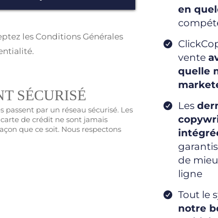
en que
compéte
ptez les
Conditions Générales
ClickCop
ntialité
.
vente
a
quelle 
market
T SÉCURISÉ
Les
der
 passent par un réseau sécurisé. Les
copywri
carte de crédit ne sont jamais
açon que ce soit. Nous respectons
intégré
garantis
de mieu
ligne
Tout le 
notre bo