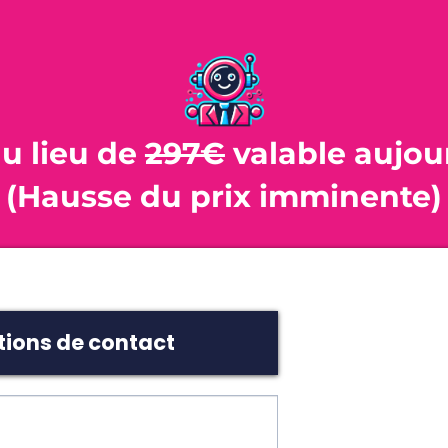
u lieu de
297€
valable aujou
(Hausse du prix imminente)
tions de contact