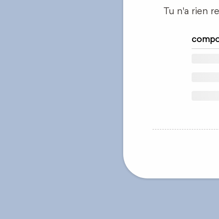
Tu n'a rien r
compon