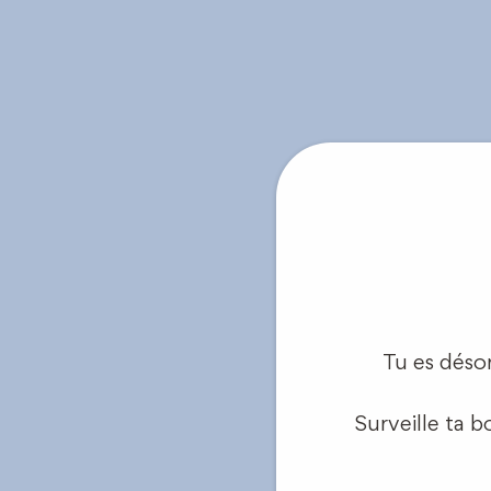
Tu es déso
Surveille ta b