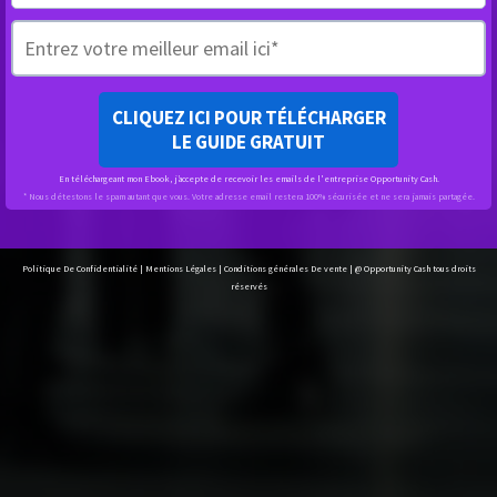
CLIQUEZ ICI POUR TÉLÉCHARGER
LE GUIDE GRATUIT
En téléchargeant mon Ebook, j’accepte de recevoir les emails de l'entreprise Opportunity Cash.
* Nous détestons le spam autant que vous. Votre adresse email restera 100% sécurisée et ne sera jamais partagée.
Politique De Confidentialité
|
Mentions Légales
|
Conditions générales De vente
| @ Opportunity Cash tous droits
réservés